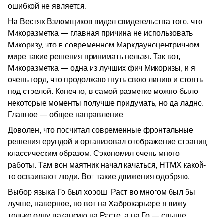
ошибкой не является.
На Вестях Взломщиков видел свидетельства того, что
Микоразметка — главная причина не использовать
Микоризу, что в современном Маркдауноцентричном
мире такие решения принимать нельзя. Так вот,
Микоразметка — одна из лучших фич Микоризы, и я
очень горд, что продолжаю гнуть свою линию и стоять
под стрелой. Конечно, в самой разметке можно было
некоторые моменты получше придумать, но да ладно.
Главное — общее направление.
Доволен, что посчитал современные фронтальные
решения ерундой и организовал отображение страниц
классическим образом. Сэкономил очень много
работы. Там вон маятник начал качаться, HTMX какой-
то осваивают люди. Вот такие движения одобряю.
Выбор языка Го был хорош. Раст во многом был бы
лучше, наверное, но вот на Хаброкарьере я вижу
только одну вакансию на Расте, а на Го — свыше