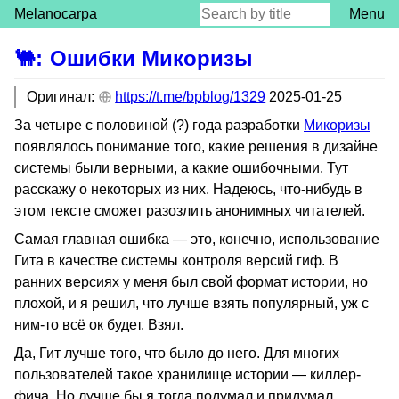
Melanocarpa
Menu
🐫
:
Ошибки Микоризы
Оригинал:
https://t.me/bpblog/1329
2025-01-25
За четыре с половиной (?) года разработки
Микоризы
появлялось понимание того, какие решения в дизайне
системы были верными, а какие ошибочными. Тут
расскажу о некоторых из них. Надеюсь, что-нибудь в
этом тексте сможет разозлить анонимных читателей.
Самая главная ошибка — это, конечно, использование
Гита в качестве системы контроля версий гиф. В
ранних версиях у меня был свой формат истории, но
плохой, и я решил, что лучше взять популярный, уж с
ним-то всё ок будет. Взял.
Да, Гит лучше того, что было до него. Для многих
пользователей такое хранилище истории — киллер-
фича. Но лучше бы я тогда подумал и придумал