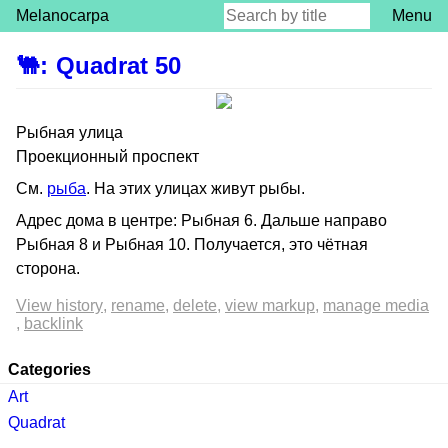
Melanocarpa
Menu
🐫
:
Quadrat 50
Рыбная улица
Проекционный проспект
См.
рыба
. На этих улицах живут рыбы.
Адрес дома в центре: Рыбная 6. Дальше направо
Рыбная 8 и Рыбная 10. Получается, это чётная
сторона.
View history
rename
delete
view markup
manage media
backlink
Categories
Art
Quadrat