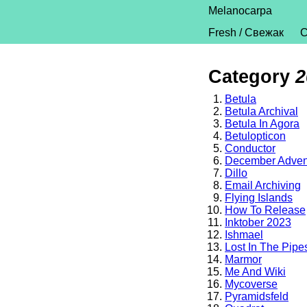
Melanocarpa
Fresh / Свежак
C
Category
2
Betula
Betula Archival
Betula In Agora
Betulopticon
Conductor
December Adven
Dillo
Email Archiving
Flying Islands
How To Release
Inktober 2023
Ishmael
Lost In The Pipe
Marmor
Me And Wiki
Mycoverse
Pyramidsfeld