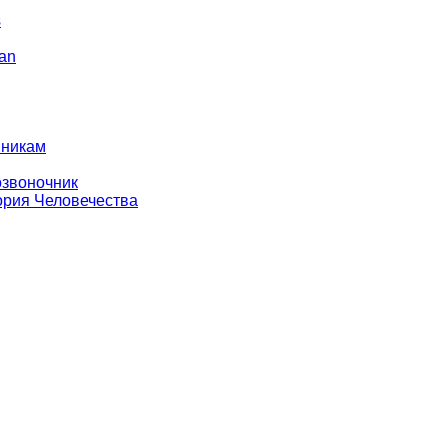
s
an
йникам
звоночник
ория Человечества