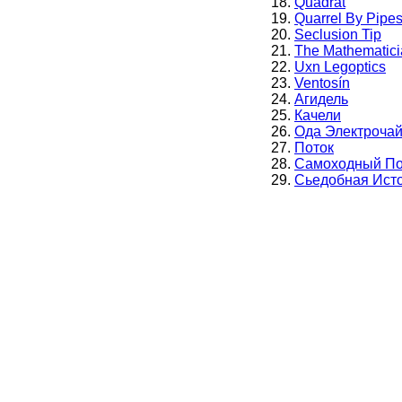
Quadrat
Quarrel By Pipe
Seclusion Tip
The Mathematici
Uxn Legoptics
Ventosín
Агидель
Качели
Ода Электроча
Поток
Самоходный По
Сьедобная Ист