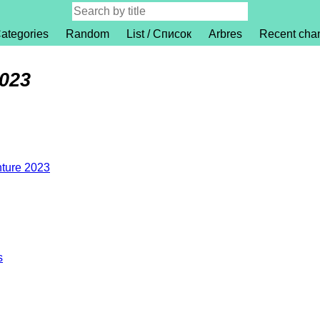
ategories
Random
List / Список
Arbres
Recent cha
023
ture 2023
s